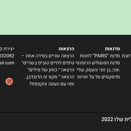
סדנאות
הרצאות
יצירת ק
רחבת
סדנת ”PAIRS” לזוגות
הרצאה שניים בסירה אחת –
032082
סדנת המשולש הרומנטי
טיפים לחיים טובים בשניים"
ail.com
:אני, בן זוגי והעסק שלי
הרצאה ״ כוחן של מילים״
מדסקסים על על זוגיות
הרצאה ״ סקס זה הדובדבן,
ומה עם העוגה והקצפת?
ת שלו 2022