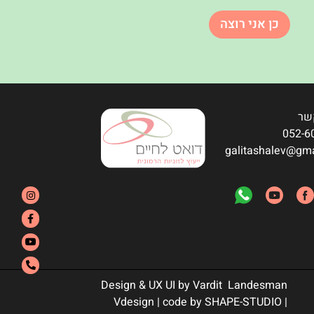
כן אני רוצה
שר
052-6
galitashalev@gm
Design & UX UI by Vardit Landesman
| Vdesign | code by SHAPE-STUDIO